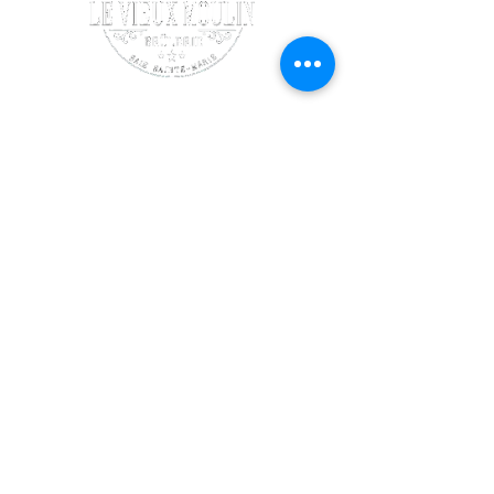
SUIVEZ-NOUS
Facebook
Instagram
COORDONNÉES
140 chemin Maxwellton
Meteghan Centre,
Nouvelle-Écosse, Canada
B0W 2K0
(902)-778-1777
levieuxmoulin@outlook.com