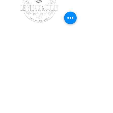
SUIVEZ-NOUS
Facebook
Instagram
COORDONNÉES
140 chemin Maxwellton
Meteghan Centre,
Nouvelle-Écosse, Canada
B0W 2K0
(902)-778-1777
levieuxmoulin@outlook.com