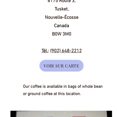
8175 Route 3,
Tusket,
Nouvelle-Écosse
Canada
B0W 3M0
Tél.
:
(902) 648-2212
VOIR SUR CARTE
Our coffee is available in bags of whole bean
or ground coffee at this location.