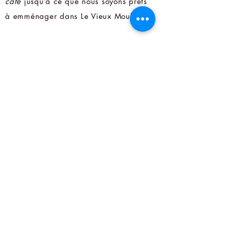
café
jusqu’à ce que nous soyons prêts
à emménager dans Le Vieux Moulin.
Embarquez sur l'aventure avec nous
alors que nous réalisons nos rêves de
non seulement redonner vie à cet
incroyable bâtiment historique, mais
aussi d’établir le premier torréfacteur
de café dans Clare.
TORRÉFACTEUR
ACADIEN