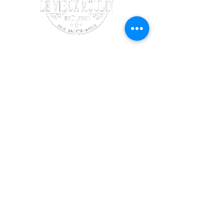
SUIVEZ-NOUS
Facebook
Instagram
COORDONNÉES
140 chemin Maxwellton
Meteghan Centre,
Nouvelle-Écosse, Canada
B0W 2K0
(902)-778-1777
levieuxmoulin@outlook.com