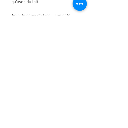
qu'avec du lait.
Voici le choix de Lise - son café
préféré !
SUIVEZ-NOUS